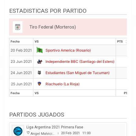
ESTADISTICAS POR PARTIDO
Tiro Federal (Morteros)
Fecha
VS
PTS
RE
Fecha
VS
PTS
RE
0
20 Feb 2021
Sportivo America (Rosario)
0
23 Jun 2021
Independiente BBC (Santiago del Estero)
0
24 Jun 2021
Estudiantes (San Miguel de Tucuman)
0
25 Jun 2021
Riachuelo (La Rioja)
Fecha
VS
PTS
Fecha
VS
PTS
PARTIDOS JUGADOS
Liga Argentina 2021 Primera Fase
20 Feb 2021
11:00
Angel Malvicino
|