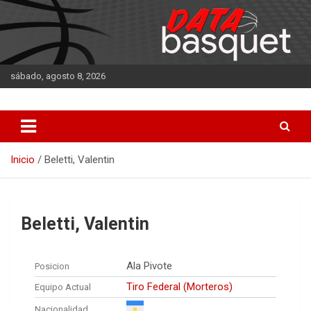
Saltar
al
contenido
sábado, agosto 8, 2026
DATA Basquet
DATA Basquet
Inicio
Beletti, Valentin
Beletti, Valentin
Ala Pivote
Posicion
Tiro Federal (Morteros)
Equipo Actual
Nacionalidad