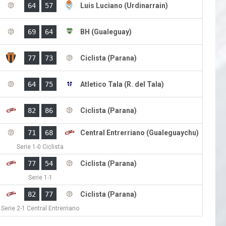
)
64
57
Luis Luciano (Urdinarrain)
)
69
64
BH (Gualeguay)
)
77
73
Ciclista (Parana)
)
64
75
Atletico Tala (R. del Tala)
)
82
86
Ciclista (Parana)
)
71
68
Central Entrerriano (Gualeguaychu)
Serie 1-0 Ciclista
)
77
54
Ciclista (Parana)
Serie 1-1
)
82
77
Ciclista (Parana)
Serie 2-1 Central Entrerriano