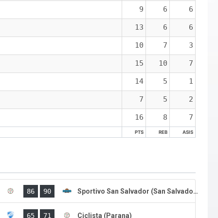
9
6
6
13
6
6
10
7
3
15
10
7
14
5
1
7
5
2
16
8
7
PTS
REB
ASIS
PTS
REB
ASIS
)
86
90
Sportivo San Salvador (San Salvador)
)
65
71
Ciclista (Parana)