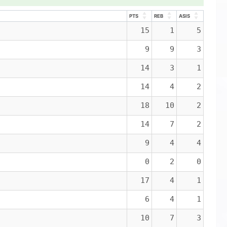
PTS
REB
ASIS
PTS
REB
ASIS
15
1
5
9
9
3
14
3
1
14
4
2
18
10
2
14
7
2
9
4
4
0
2
0
17
4
1
6
4
1
10
7
3