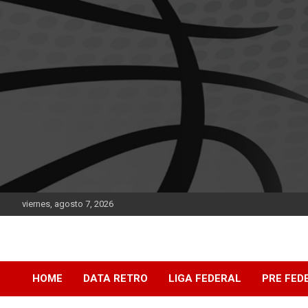
Saltar
al
contenido
viernes, agosto 7, 2026
DATA Basquet
DATA Basquet
HOME
DATA RETRO
LIGA FEDERAL
PRE FED