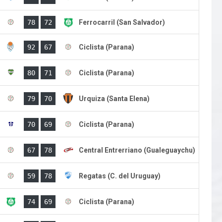
)
78
72
Ferrocarril (San Salvador)
)
92
67
Ciclista (Parana)
)
80
71
Ciclista (Parana)
)
79
70
Urquiza (Santa Elena)
)
70
69
Ciclista (Parana)
)
67
78
Central Entrerriano (Gualeguaychu)
)
59
78
Regatas (C. del Uruguay)
)
74
69
Ciclista (Parana)