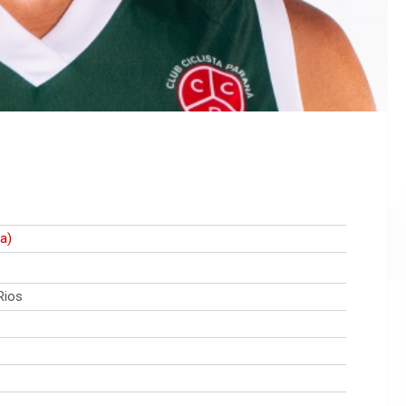
na)
Rios