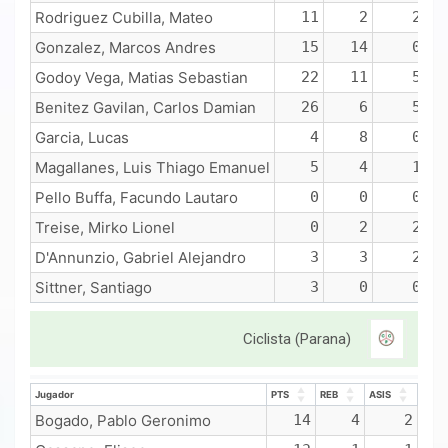
Rodriguez Cubilla, Mateo
11
2
2
Gonzalez, Marcos Andres
15
14
0
Godoy Vega, Matias Sebastian
22
11
5
Benitez Gavilan, Carlos Damian
26
6
5
Garcia, Lucas
4
8
0
Magallanes, Luis Thiago Emanuel
5
4
1
Pello Buffa, Facundo Lautaro
0
0
0
Treise, Mirko Lionel
0
2
2
D'Annunzio, Gabriel Alejandro
3
3
2
Sittner, Santiago
3
0
0
Ciclista (Parana)
Jugador
PTS
REB
ASIS
Jugador
PTS
REB
ASIS
Bogado, Pablo Geronimo
14
4
2