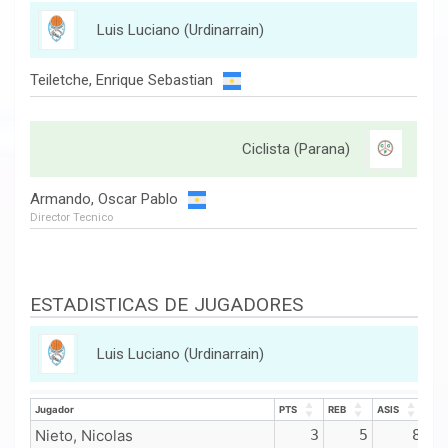
Luis Luciano (Urdinarrain)
Teiletche, Enrique Sebastian
Ciclista (Parana)
Armando, Oscar Pablo
Director Tecnico
ESTADISTICAS DE JUGADORES
Luis Luciano (Urdinarrain)
Jugador
PTS
REB
ASIS
Jugador
PTS
REB
ASIS
Nieto, Nicolas
3
5
8