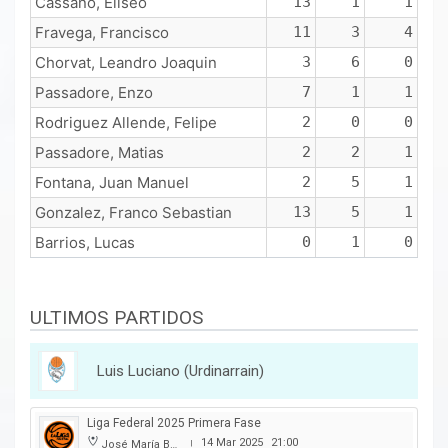
Cassano, Eliseo
13
1
1
Fravega, Francisco
11
3
4
Chorvat, Leandro Joaquin
3
6
0
Passadore, Enzo
7
1
1
Rodriguez Allende, Felipe
2
0
0
Passadore, Matias
2
2
1
Fontana, Juan Manuel
2
5
1
Gonzalez, Franco Sebastian
13
5
1
Barrios, Lucas
0
1
0
ULTIMOS PARTIDOS
Luis Luciano (Urdinarrain)
Liga Federal 2025 Primera Fase
14 Mar 2025
21:00
José María Bertora
|