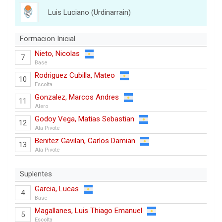
Luis Luciano (Urdinarrain)
Formacion Inicial
Nieto, Nicolas
7
Base
Rodriguez Cubilla, Mateo
10
Escolta
Gonzalez, Marcos Andres
11
Alero
Godoy Vega, Matias Sebastian
12
Ala Pivote
Benitez Gavilan, Carlos Damian
13
Ala Pivote
Suplentes
Garcia, Lucas
4
Base
Magallanes, Luis Thiago Emanuel
5
Escolta