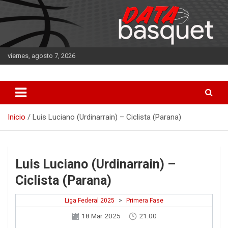
Saltar
al
contenido
viernes, agosto 7, 2026
DATA Basquet
DATA Basquet
Inicio
Luis Luciano (Urdinarrain) – Ciclista (Parana)
Luis Luciano (Urdinarrain) –
Ciclista (Parana)
Liga Federal 2025
>
Primera Fase
18 Mar 2025
21:00