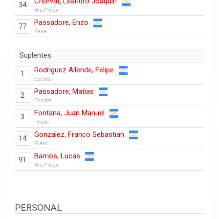
Chorvat, Leandro Joaquin
34
Ala Pivote
Passadore, Enzo
77
Base
Suplentes
Rodriguez Allende, Felipe
1
Escolta
Passadore, Matias
2
Escolta
Fontana, Juan Manuel
3
Pivote
Gonzalez, Franco Sebastian
14
Alero
Barrios, Lucas
91
Ala Pivote
PERSONAL