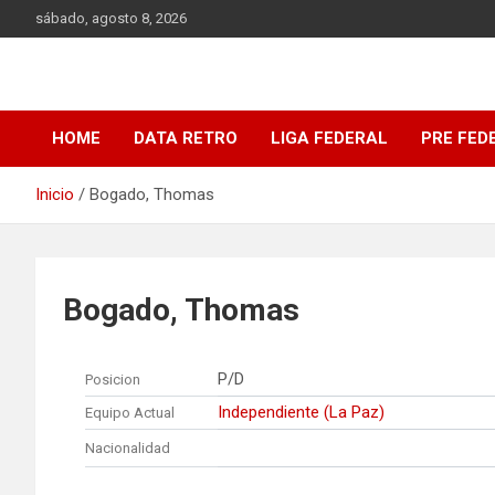
Saltar
sábado, agosto 8, 2026
al
contenido
DATA Basquet
DATA Basquet
HOME
DATA RETRO
LIGA FEDERAL
PRE FED
Inicio
Bogado, Thomas
Bogado, Thomas
P/D
Posicion
Independiente (La Paz)
Equipo Actual
Nacionalidad