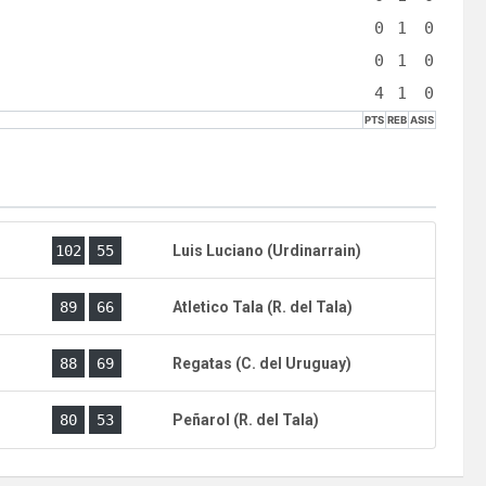
0
1
0
0
1
0
4
1
0
PTS
REB
ASIS
)
102
55
Luis Luciano (Urdinarrain)
)
89
66
Atletico Tala (R. del Tala)
)
88
69
Regatas (C. del Uruguay)
)
80
53
Peñarol (R. del Tala)