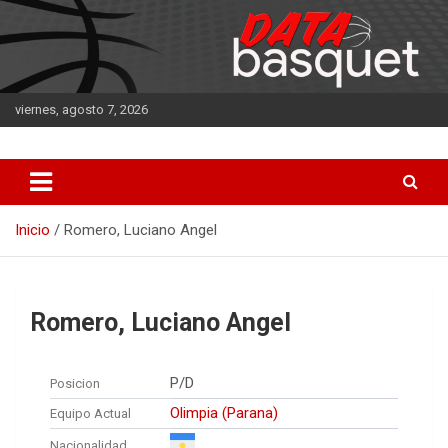
Saltar
al
contenido
viernes, agosto 7, 2026
DATA Basquet
DATA Basquet
Inicio
Romero, Luciano Angel
Romero, Luciano Angel
P/D
Posicion
Olimpia (Parana)
Equipo Actual
Nacionalidad