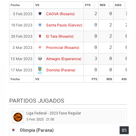
Fecha
VS
PTS
REB
ASIS
Fecha
VS
PTS
REB
ASIS
2
0
1
5 Feb 2023
CAOVA (Rosario)
0
2
2
16 Feb 2023
Santa Paula (Galvez)
0
2
0
26 Feb 2023
El Tala (Rosario)
0
2
0
3 Mar 2023
Provincial (Rosario)
3
0
0
13 Mar 2023
Almagro (Esperanza)
0
0
0
17 Mar 2023
Sionista (Parana)
Fecha
VS
PTS
REB
ASIS
Fecha
VS
PTS
REB
ASIS
PARTIDOS JUGADOS
Liga Federal - 2023 Fase Regular
5 Feb 2023
21:00
Olimpia (Parana)
85