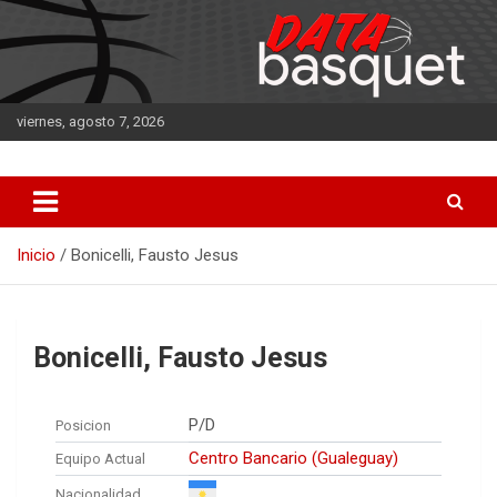
Saltar
al
contenido
viernes, agosto 7, 2026
DATA Basquet
DATA Basquet
Inicio
Bonicelli, Fausto Jesus
Bonicelli, Fausto Jesus
P/D
Posicion
Centro Bancario (Gualeguay)
Equipo Actual
Nacionalidad