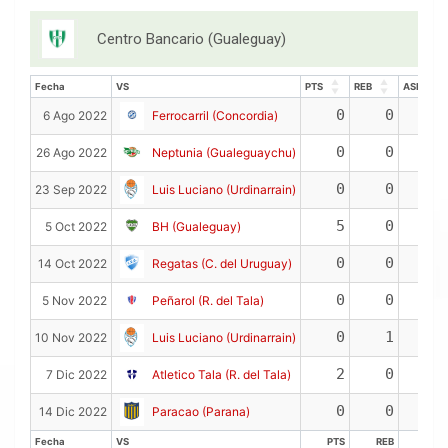
Centro Bancario (Gualeguay)
Fecha
VS
PTS
REB
ASIS
Fecha
VS
PTS
REB
ASIS
0
0
0
6 Ago 2022
Ferrocarril (Concordia)
0
0
0
26 Ago 2022
Neptunia (Gualeguaychu)
0
0
0
23 Sep 2022
Luis Luciano (Urdinarrain)
5
0
0
5 Oct 2022
BH (Gualeguay)
0
0
0
14 Oct 2022
Regatas (C. del Uruguay)
0
0
0
5 Nov 2022
Peñarol (R. del Tala)
0
1
0
10 Nov 2022
Luis Luciano (Urdinarrain)
2
0
0
7 Dic 2022
Atletico Tala (R. del Tala)
0
0
0
14 Dic 2022
Paracao (Parana)
Fecha
VS
PTS
REB
ASIS
Fecha
VS
PTS
REB
ASIS