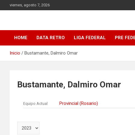
Saltar
viernes, agosto 7, 2026
al
contenido
DATA Basquet
DATA Basquet
HOME
DATA RETRO
LIGA FEDERAL
PRE FED
Inicio
Bustamante, Dalmiro Omar
Bustamante, Dalmiro Omar
Provincial (Rosario)
Equipo Actual