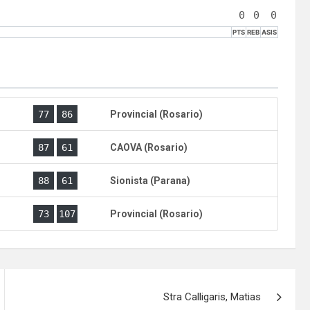
0
0
0
PTS
REB
ASIS
)
77
86
Provincial (Rosario)
)
87
61
CAOVA (Rosario)
)
88
61
Sionista (Parana)
)
73
107
Provincial (Rosario)
Stra Calligaris, Matias