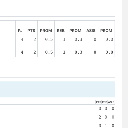
PJ
PTS
PROM
REB
PROM
ASIS
PROM
4
2
0.5
1
0.3
0
0.0
4
2
0.5
1
0.3
0
0.0
PTS
REB
ASIS
0
0
0
2
0
0
0
1
0