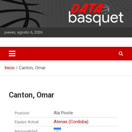
Saltar
al
contenido
jueves, agosto 6, 2026
DATA Basquet
DATA Basquet
Inicio
Canton, Omar
Canton, Omar
Ala Pivote
Posicion
Atenas (Cordoba)
Equipo Actual
Nacionalidad