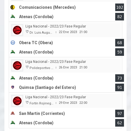
Comunicaciones (Mercedes)
102
Atenas (Cordoba)
82
Liga Nacional - 2022/23 Fase Regular
22 Ene 2023
21:00
Dr. Luis Augusto Derna
|
Obera TC (Obera)
68
Atenas (Cordoba)
59
Liga Nacional - 2022/23 Fase Regular
26 Ene 2023
21:00
Polideportivo Carlos Cerutti
|
Atenas (Cordoba)
73
Quimsa (Santiago del Estero)
91
Liga Nacional - 2022/23 Fase Regular
29 Ene 2023
22:00
Fortín Rojinegro
|
San Martin (Corrientes)
97
Atenas (Cordoba)
62