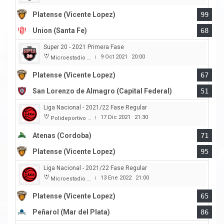
Platense (Vicente Lopez)
99
Union (Santa Fe)
68
Super 20 - 2021 Primera Fase
9 Oct 2021
20:00
Microestadio Ciudad de Vicente Lopez
|
Platense (Vicente Lopez)
67
San Lorenzo de Almagro (Capital Federal)
51
Liga Nacional - 2021/22 Fase Regular
17 Dic 2021
21:30
Polideportivo Carlos Cerutti
|
Atenas (Cordoba)
71
Platense (Vicente Lopez)
95
Liga Nacional - 2021/22 Fase Regular
13 Ene 2022
21:00
Microestadio Ciudad de Vicente Lopez
|
Platense (Vicente Lopez)
65
Peñarol (Mar del Plata)
86