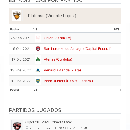
ESTADISTICAS POR PARTIDO
Platense (Vicente Lopez)
Fecha
VS
PTS
R
Fecha
VS
PTS
R
2
25 Sep 2021
Union (Santa Fe)
0
9 Oct 2021
San Lorenzo de Almagro (Capital Federal)
0
17 Dic 2021
Atenas (Cordoba)
2
13 Ene 2022
Peñarol (Mar del Plata)
0
20 Ene 2022
Boca Juniors (Capital Federal)
Fecha
VS
PTS
Fecha
VS
PTS
PARTIDOS JUGADOS
Super 20 - 2021 Primera Fase
25 Sep 2021
19:00
Polideportivo Roberto Pando
|