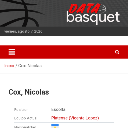
Saltar
al
contenido
viernes, agosto 7, 2026
DATA Basquet
DATA Basquet
Inicio
Cox, Nicolas
Cox, Nicolas
Escolta
Posicion
Platense (Vicente Lopez)
Equipo Actual
Nacionalidad