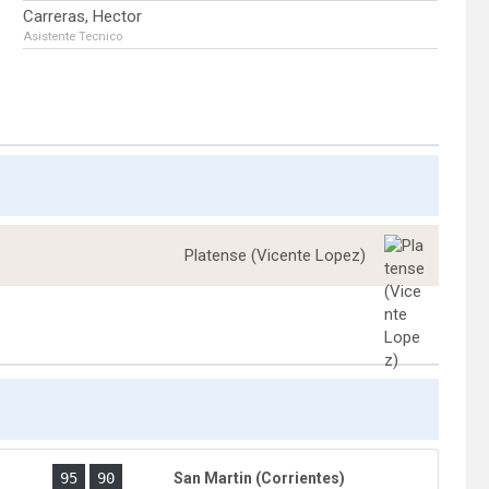
Carreras, Hector
Asistente Tecnico
Platense (Vicente Lopez)
)
95
90
San Martin (Corrientes)