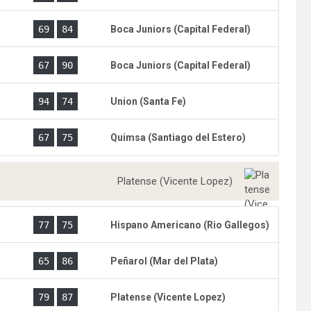
)
69
84
Boca Juniors (Capital Federal)
)
67
90
Boca Juniors (Capital Federal)
)
94
74
Union (Santa Fe)
)
67
75
Quimsa (Santiago del Estero)
Platense (Vicente Lopez)
)
77
75
Hispano Americano (Rio Gallegos)
)
65
86
Peñarol (Mar del Plata)
)
79
87
Platense (Vicente Lopez)