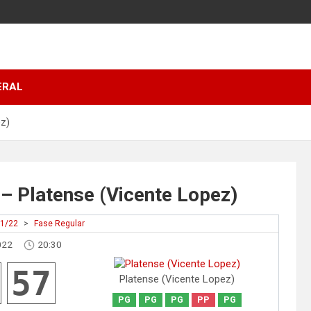
ERAL
ez)
 – Platense (Vicente Lopez)
21/22
>
Fase Regular
022
20:30
57
Platense (Vicente Lopez)
PG
PG
PG
PP
PG