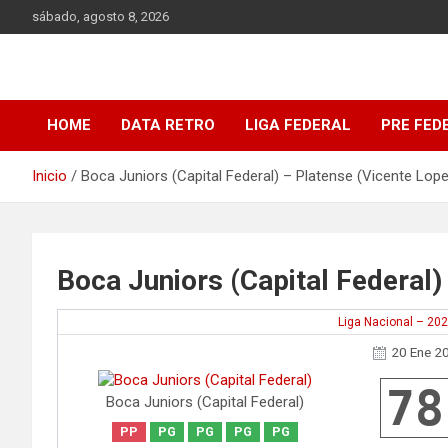
Saltar
sábado, agosto 8, 2026
al
contenido
DATA Basquet
DATA Basquet
HOME
DATA RETRO
LIGA FEDERAL
PRE FED
Inicio
Boca Juniors (Capital Federal) – Platense (Vicente Lop
Boca Juniors (Capital Federal)
Liga Nacional – 20
20 Ene 2
78
Boca Juniors (Capital Federal)
PP
PG
PG
PG
PG