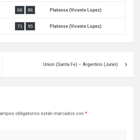
)
60
86
Platense (Vicente Lopez)
)
71
95
Platense (Vicente Lopez)
Union (Santa Fe) – Argentino (Junin)
ampos obligatorios están marcados con
*