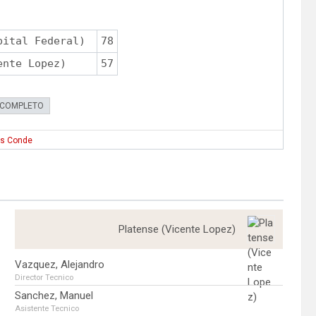
pital Federal)
78
ente Lopez)
57
 COMPLETO
is Conde
Platense (Vicente Lopez)
Vazquez, Alejandro
Director Tecnico
Sanchez, Manuel
Asistente Tecnico