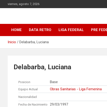
Saltar
viernes, agosto 7, 2026
al
contenido
DATA Basquet
DATA Basquet
HOME
DATA RETRO
LIGA FEDERAL
PRE FED
Inicio
Delabarba, Luciana
Delabarba, Luciana
Base
Posicion
Obras Sanitarias - Liga Femenina
Equipo Actual
Nacionalidad
29/03/1997
Fecha de Nacimiento