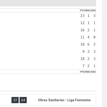
PTS
REB
ASIS
23
1
3
12
1
1
16
2
1
11
4
0
18
6
2
9
3
3
18
2
3
7
2
1
PTS
REB
ASIS
a
37
64
Obras Sanitarias - Liga Femenina