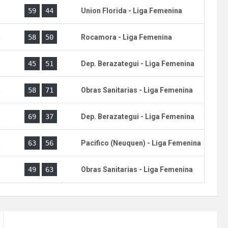
a
59
44
Union Florida - Liga Femenina
a
58
50
Rocamora - Liga Femenina
a
45
51
Dep. Berazategui - Liga Femenina
a
58
71
Obras Sanitarias - Liga Femenina
a
69
37
Dep. Berazategui - Liga Femenina
a
63
56
Pacifico (Neuquen) - Liga Femenina
a
49
63
Obras Sanitarias - Liga Femenina