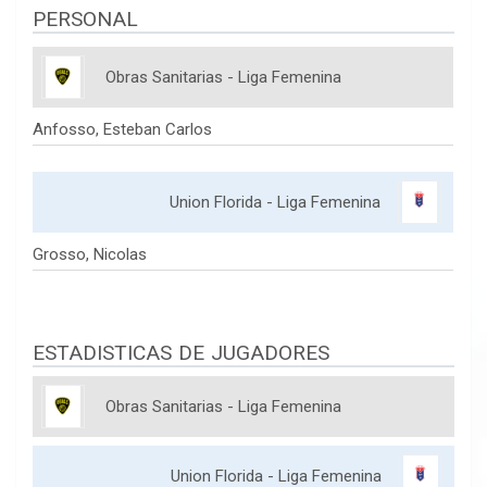
PERSONAL
Obras Sanitarias - Liga Femenina
Anfosso, Esteban Carlos
Union Florida - Liga Femenina
Grosso, Nicolas
ESTADISTICAS DE JUGADORES
Obras Sanitarias - Liga Femenina
Union Florida - Liga Femenina