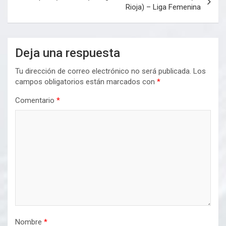
Rioja) – Liga Femenina
Deja una respuesta
Tu dirección de correo electrónico no será publicada.
Los
campos obligatorios están marcados con
*
Comentario
*
Nombre
*