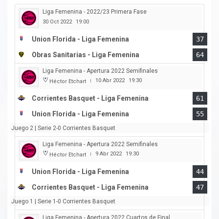
Liga Femenina - 2022/23 Primera Fase
30 Oct 2022
19:00
Union Florida - Liga Femenina
37
Obras Sanitarias - Liga Femenina
64
Liga Femenina - Apertura 2022 Semifinales
10 Abr 2022
19:30
Héctor Etchart
|
Corrientes Basquet - Liga Femenina
61
Union Florida - Liga Femenina
55
Juego 2 | Serie 2-0 Corrientes Basquet
Liga Femenina - Apertura 2022 Semifinales
9 Abr 2022
19:30
Héctor Etchart
|
Union Florida - Liga Femenina
44
Corrientes Basquet - Liga Femenina
47
Juego 1 | Serie 1-0 Corrientes Basquet
Liga Femenina - Apertura 2022 Cuartos de Final