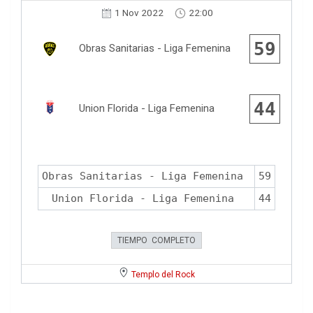
1 Nov 2022
22:00
59
Obras Sanitarias - Liga Femenina
44
Union Florida - Liga Femenina
Obras Sanitarias - Liga Femenina
59
Union Florida - Liga Femenina
44
TIEMPO COMPLETO
Templo del Rock