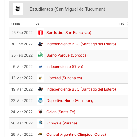
Estudiantes (San Miguel de Tucuman)
Fecha
VS
PTS
R
Fecha
VS
PTS
R
0
25 Ene 2022
San Isidro (San Francisco)
2
30 Ene 2022
Independiente BBC (Santiago del Estero)
2
25 Feb 2022
Barrio Parque (Cordoba)
3
6 Mar 2022
Independiente (Oliva)
8
12 Mar 2022
Libertad (Sunchales)
0
19 Mar 2022
Independiente BBC (Santiago del Estero)
3
22 Mar 2022
Deportivo Norte (Armstrong)
0
24 Mar 2022
Colon (Santa Fe)
9
26 Mar 2022
Echagüe (Parana)
2
29 Mar 2022
Central Argentino Olimpico (Ceres)