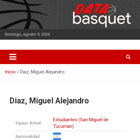
Saltar
al
contenido
domingo, agosto 9, 2026
DATA Basquet
DATA Basquet
Inicio
Diaz, Miguel Alejandro
Diaz, Miguel Alejandro
Estudiantes (San Miguel de
Equipo Actual
Tucuman)
Nacionalidad