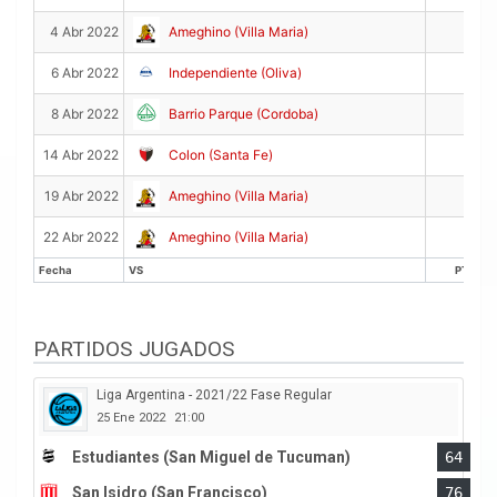
0
4 Abr 2022
Ameghino (Villa Maria)
3
6 Abr 2022
Independiente (Oliva)
0
8 Abr 2022
Barrio Parque (Cordoba)
0
14 Abr 2022
Colon (Santa Fe)
2
19 Abr 2022
Ameghino (Villa Maria)
0
22 Abr 2022
Ameghino (Villa Maria)
Fecha
VS
PTS
Fecha
VS
PTS
PARTIDOS JUGADOS
Liga Argentina - 2021/22 Fase Regular
25 Ene 2022
21:00
Estudiantes (San Miguel de Tucuman)
64
San Isidro (San Francisco)
76