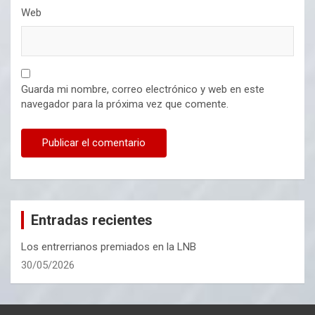
Web
Guarda mi nombre, correo electrónico y web en este
navegador para la próxima vez que comente.
Entradas recientes
Los entrerrianos premiados en la LNB
30/05/2026