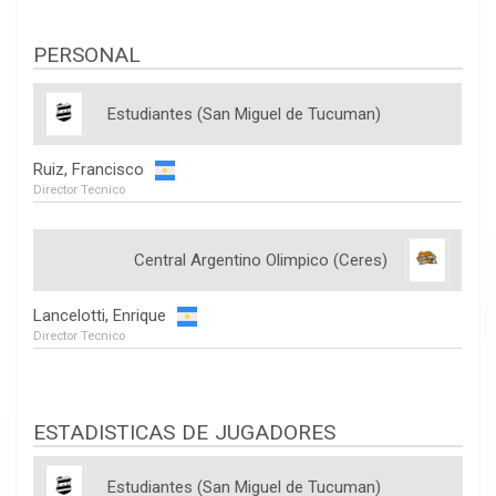
PERSONAL
Estudiantes (San Miguel de Tucuman)
Ruiz, Francisco
Director Tecnico
Central Argentino Olimpico (Ceres)
Lancelotti, Enrique
Director Tecnico
ESTADISTICAS DE JUGADORES
Estudiantes (San Miguel de Tucuman)