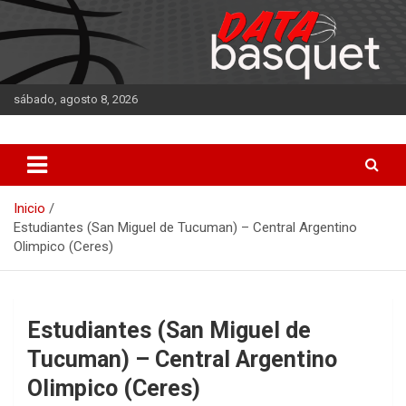
Saltar
al
contenido
sábado, agosto 8, 2026
DATA Basquet
DATA Basquet
Inicio
Estudiantes (San Miguel de Tucuman) – Central Argentino
Olimpico (Ceres)
Estudiantes (San Miguel de
Tucuman) – Central Argentino
Olimpico (Ceres)