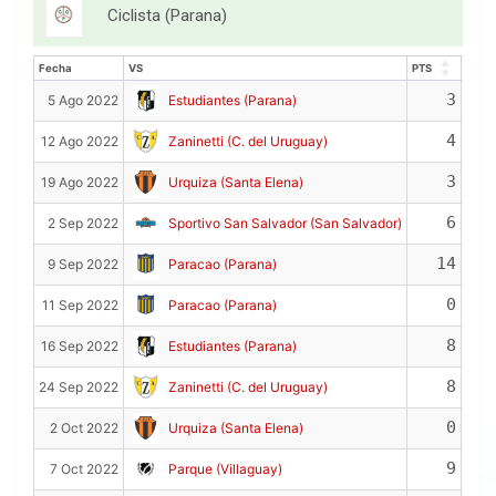
Ciclista (Parana)
Fecha
VS
PTS
REB
Fecha
VS
PTS
REB
3
5 Ago 2022
Estudiantes (Parana)
4
12 Ago 2022
Zaninetti (C. del Uruguay)
3
19 Ago 2022
Urquiza (Santa Elena)
6
2 Sep 2022
Sportivo San Salvador (San Salvador)
14
9 Sep 2022
Paracao (Parana)
0
11 Sep 2022
Paracao (Parana)
8
16 Sep 2022
Estudiantes (Parana)
8
24 Sep 2022
Zaninetti (C. del Uruguay)
0
2 Oct 2022
Urquiza (Santa Elena)
9
7 Oct 2022
Parque (Villaguay)