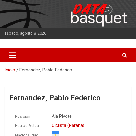
Saltar
al
contenido
sábado, agosto 8, 2026
DATA Basquet
DATA Basquet
Inicio
Fernandez, Pablo Federico
Fernandez, Pablo Federico
Ala Pivote
Posicion
Ciclista (Parana)
Equipo Actual
Nacionalidad