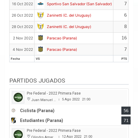
7
16 Oct 2022
Sportivo San Salvador (San Salvador)
6
26 Oct 2022
Zaninetti (C. del Uruguay)
8
28 Oct 2022
Zaninetti (C. del Uruguay)
16
2 Nov 2022
Paracao (Parana)
7
4 Nov 2022
Paracao (Parana)
Fecha
VS
PTS
Fecha
VS
PTS
PARTIDOS JUGADOS
Pre Federal - 2022 Primera Fase
5 Ago 2022
21:00
Juan Manuel A. Baglietto
|
Ciclista (Parana)
56
Estudiantes (Parana)
71
Pre Federal - 2022 Primera Fase
12 Ago 2022
21:00
Cilindro Amarillo
|