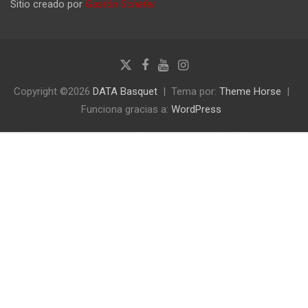
Sitio creado por
Gastón Schafer
Copyright ©2026
DATA Basquet
Tema por:
Theme Horse
Funciona gracias a:
WordPress