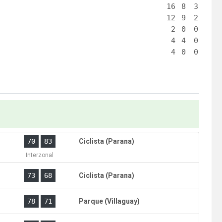
16
8
3
12
9
2
2
0
0
4
4
0
4
0
0
)
70
83
Ciclista (Parana)
Interzonal
73
68
Ciclista (Parana)
)
78
71
Parque (Villaguay)