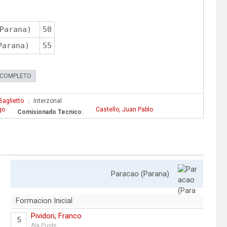
Parana)
50
Parana)
55
 COMPLETO
Baglietto
Interzonal
|
go
Castello, Juan Pablo
Comisionado Tecnico:
Paracao (Parana)
Formacion Inicial
Pividori, Franco
5
Ala Pivote