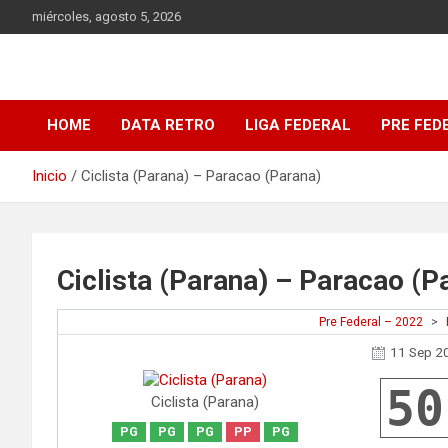
Saltar
miércoles, agosto 5, 2026
al
contenido
DATA Basquet
DATA Basquet
HOME
DATA RETRO
LIGA FEDERAL
PRE FED
Inicio
Ciclista (Parana) – Paracao (Parana)
Ciclista (Parana) – Paracao (P
Pre Federal – 2022
>
11 Sep 2
50
Ciclista (Parana)
PG
PG
PG
PP
PG