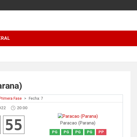
ERAL
arana)
Primera Fase
>
Fecha: 7
022
20:00
55
Paracao (Parana)
PG
PG
PG
PG
PP