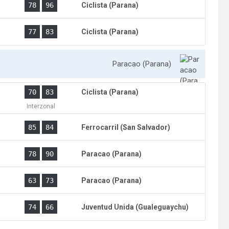
)
78
96
Ciclista (Parana)
)
77
83
Ciclista (Parana)
Paracao (Parana)
)
70
83
Ciclista (Parana)
Interzonal
)
85
84
Ferrocarril (San Salvador)
)
78
90
Paracao (Parana)
)
63
73
Paracao (Parana)
)
74
66
Juventud Unida (Gualeguaychu)