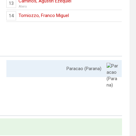
Caminos, Agustin Ezequiel
13
Alero
Tomiozzo, Franco Miguel
14
Paracao (Parana)