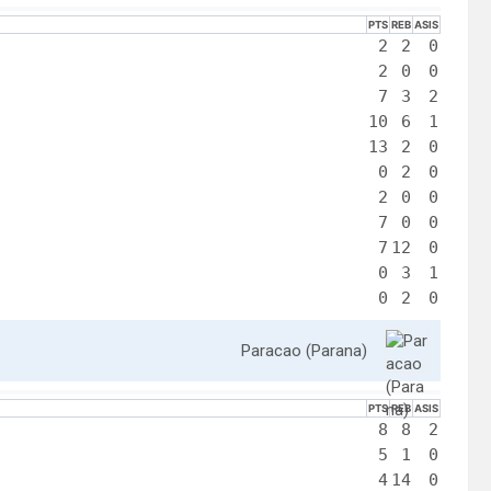
PTS
REB
ASIS
2
2
0
2
0
0
7
3
2
10
6
1
13
2
0
0
2
0
2
0
0
7
0
0
7
12
0
0
3
1
0
2
0
Paracao (Parana)
PTS
REB
ASIS
8
8
2
5
1
0
4
14
0