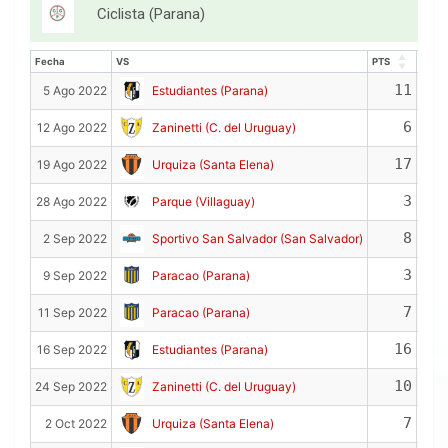
Ciclista (Parana)
Fecha
VS
PTS
REB
Fecha
VS
PTS
REB
11
5 Ago 2022
Estudiantes (Parana)
6
12 Ago 2022
Zaninetti (C. del Uruguay)
17
19 Ago 2022
Urquiza (Santa Elena)
3
28 Ago 2022
Parque (Villaguay)
8
2 Sep 2022
Sportivo San Salvador (San Salvador)
3
9 Sep 2022
Paracao (Parana)
7
11 Sep 2022
Paracao (Parana)
16
16 Sep 2022
Estudiantes (Parana)
10
24 Sep 2022
Zaninetti (C. del Uruguay)
7
2 Oct 2022
Urquiza (Santa Elena)