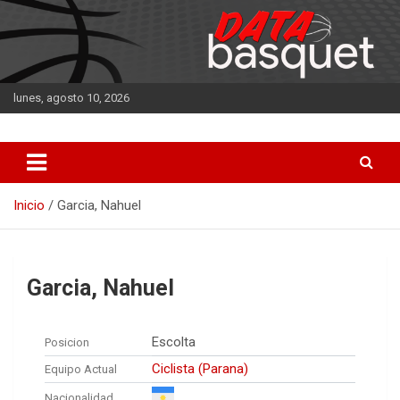
Saltar
al
contenido
lunes, agosto 10, 2026
DATA Basquet
DATA Basquet
Inicio
Garcia, Nahuel
Garcia, Nahuel
Escolta
Posicion
Ciclista (Parana)
Equipo Actual
Nacionalidad