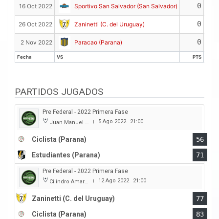
0
16 Oct 2022
Sportivo San Salvador (San Salvador)
0
26 Oct 2022
Zaninetti (C. del Uruguay)
0
2 Nov 2022
Paracao (Parana)
Fecha
VS
PTS
Fecha
VS
PTS
PARTIDOS JUGADOS
Pre Federal - 2022 Primera Fase
5 Ago 2022
21:00
Juan Manuel A. Baglietto
|
Ciclista (Parana)
56
Estudiantes (Parana)
71
Pre Federal - 2022 Primera Fase
12 Ago 2022
21:00
Cilindro Amarillo
|
Zaninetti (C. del Uruguay)
77
Ciclista (Parana)
83