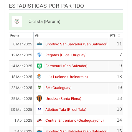
ESTADISTICAS POR PARTIDO
Ciclista (Parana)
Fecha
VS
PTS
REB
Fecha
VS
PTS
REB
11
8 Mar 2025
Sportivo San Salvador (San Salvador)
7
12 Mar 2025
Regatas (C. del Uruguay)
9
14 Mar 2025
Ferrocarril (San Salvador)
13
18 Mar 2025
Luis Luciano (Urdinarrain)
10
22 Mar 2025
BH (Gualeguay)
13
25 Mar 2025
Urquiza (Santa Elena)
10
30 Mar 2025
Atletico Tala (R. del Tala)
14
1 Abr 2025
Central Entrerriano (Gualeguaychu)
15
7 Abr 2025
Sportivo San Salvador (San Salvador)