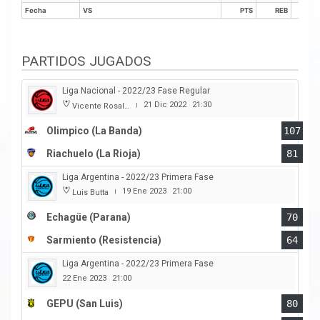
Fecha
VS
PTS
REB
AS
Fecha
VS
PTS
REB
AS
PARTIDOS JUGADOS
Liga Nacional - 2022/23 Fase Regular
21 Dic 2022
21:30
Vicente Rosales
|
Olimpico (La Banda)
107
Riachuelo (La Rioja)
81
Liga Argentina - 2022/23 Primera Fase
19 Ene 2023
21:00
Luis Butta
|
Echagüe (Parana)
70
Sarmiento (Resistencia)
64
Liga Argentina - 2022/23 Primera Fase
22 Ene 2023
21:00
GEPU (San Luis)
80