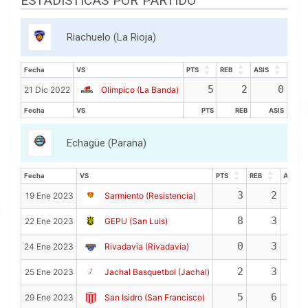
ESTADISTICAS POR PARTIDO
Riachuelo (La Rioja)
Fecha
VS
PTS
REB
ASIS
Fecha
VS
PTS
REB
ASIS
5
2
0
21 Dic 2022
Olimpico (La Banda)
Fecha
VS
PTS
REB
ASIS
Fecha
VS
PTS
REB
ASIS
Echagüe (Parana)
Fecha
VS
PTS
REB
ASIS
Fecha
VS
PTS
REB
ASIS
3
2
19 Ene 2023
Sarmiento (Resistencia)
8
3
22 Ene 2023
GEPU (San Luis)
0
3
24 Ene 2023
Rivadavia (Rivadavia)
2
3
25 Ene 2023
Jachal Basquetbol (Jachal)
5
6
29 Ene 2023
San Isidro (San Francisco)