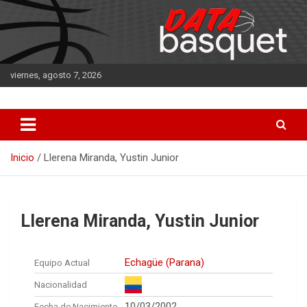
Saltar
al
contenido
viernes, agosto 7, 2026
DATA Basquet
DATA Basquet
Inicio
Llerena Miranda, Yustin Junior
Llerena Miranda, Yustin Junior
Echagüe (Parana)
Equipo Actual
Nacionalidad
10/03/2002
Fecha de Nacimiento