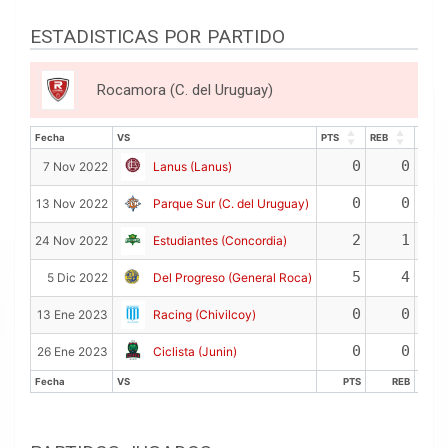
ESTADISTICAS POR PARTIDO
Rocamora (C. del Uruguay)
Fecha
VS
PTS
REB
ASIS
Fecha
VS
PTS
REB
ASIS
0
0
7 Nov 2022
Lanus (Lanus)
0
0
13 Nov 2022
Parque Sur (C. del Uruguay)
2
1
24 Nov 2022
Estudiantes (Concordia)
5
4
5 Dic 2022
Del Progreso (General Roca)
0
0
13 Ene 2023
Racing (Chivilcoy)
0
0
26 Ene 2023
Ciclista (Junin)
Fecha
VS
PTS
REB
A
Fecha
VS
PTS
REB
A