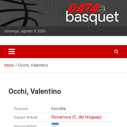
Saltar
al
contenido
domingo, agosto 9, 2026
DATA Basquet
DATA Basquet
Inicio
Occhi, Valentino
Occhi, Valentino
Escolta
Posicion
Rocamora (C. del Uruguay)
Equipo Actual
Nacionalidad