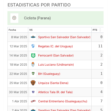
ESTADISTICAS POR PARTIDO
Ciclista (Parana)
Fecha
VS
PTS
REB
Fecha
VS
PTS
REB
0
8 Mar 2025
Sportivo San Salvador (San Salvador)
11
12 Mar 2025
Regatas (C. del Uruguay)
2
14 Mar 2025
Ferrocarril (San Salvador)
2
18 Mar 2025
Luis Luciano (Urdinarrain)
1
22 Mar 2025
BH (Gualeguay)
0
25 Mar 2025
Urquiza (Santa Elena)
4
30 Mar 2025
Atletico Tala (R. del Tala)
7
1 Abr 2025
Central Entrerriano (Gualeguaychu)
5
7 Abr 2025
Sportivo San Salvador (San Salvador)