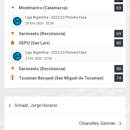
Montmartre (Catamarca)
69
Liga Argentina - 2022/23 Primera Fase
29 Ene 2023
22:00
Sarmiento (Resistencia)
69
GEPU (San Luis)
80
Liga Argentina - 2022/23 Primera Fase
2 Feb 2023
22:00
Sarmiento (Resistencia)
90
Tucuman Basquet (San Miguel de Tucuman)
74
Navegación
Schaaf, Jorge Horacio
de
entradas
Chiaruttini, German