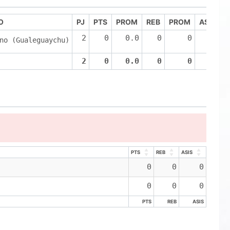
O
PJ
PTS
PROM
REB
PROM
ASIS
P
2
0
0.0
0
0
0
no (Gualeguaychu)
2
0
0.0
0
0
0
PTS
REB
ASIS
PTS
REB
ASIS
0
0
0
0
0
0
PTS
REB
ASIS
PTS
REB
ASIS