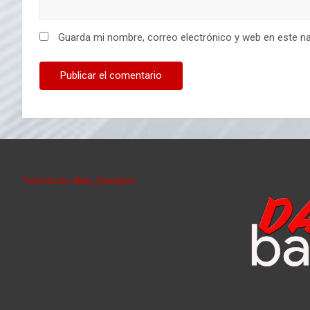
Guarda mi nombre, correo electrónico y web en este n
Tweets by data_basquet