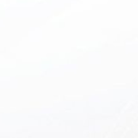
ROM
0
0