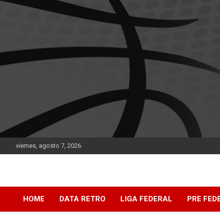
Saltar
al
contenido
viernes, agosto 7, 2026
DATA Basquet
DATA Basquet
HOME
DATA RETRO
LIGA FEDERAL
PRE FED