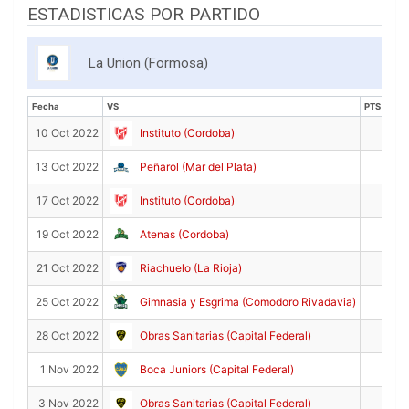
ESTADISTICAS POR PARTIDO
La Union (Formosa)
Fecha
VS
PTS
Fecha
VS
PTS
10
10 Oct 2022
Instituto (Cordoba)
20
13 Oct 2022
Peñarol (Mar del Plata)
7
17 Oct 2022
Instituto (Cordoba)
4
19 Oct 2022
Atenas (Cordoba)
14
21 Oct 2022
Riachuelo (La Rioja)
11
25 Oct 2022
Gimnasia y Esgrima (Comodoro Rivadavia)
2
28 Oct 2022
Obras Sanitarias (Capital Federal)
16
1 Nov 2022
Boca Juniors (Capital Federal)
4
3 Nov 2022
Obras Sanitarias (Capital Federal)