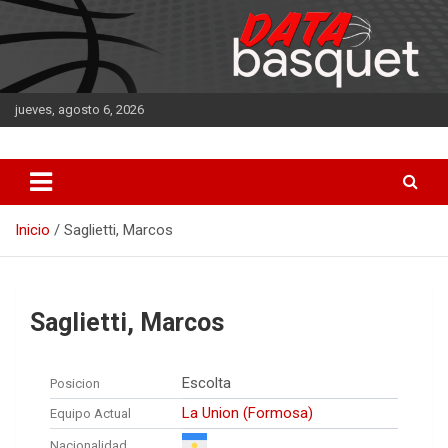
Saltar
al
contenido
jueves, agosto 6, 2026
DATA Basquet
DATA Basquet
Inicio
Saglietti, Marcos
Saglietti, Marcos
Escolta
Posicion
La Union (Formosa)
Equipo Actual
Nacionalidad