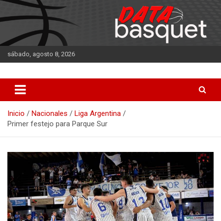
Saltar
al
contenido
sábado, agosto 8, 2026
DATA Basquet
DATA Basquet
Inicio
Nacionales
Liga Argentina
Primer festejo para Parque Sur