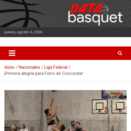
Saltar
al
contenido
jueves, agosto 6, 2026
DATA Basquet
DATA Basquet
Inicio
Nacionales
Liga Federal
¡Primera alegría para Ferro de Concordia!