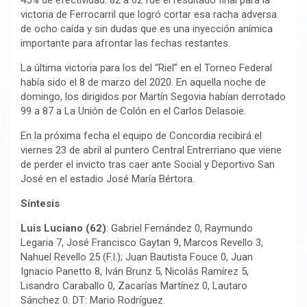
45% de efectividad. 82 a 62 fue el resultado final para la
victoria de Ferrocarril que logró cortar esa racha adversa
de ocho caída y sin dudas que es una inyección anímica
importante para afrontar las fechas restantes.
La última victoria para los del “Riel” en el Torneo Federal
había sido el 8 de marzo del 2020. En aquella noche de
domingo, los dirigidos por Martín Segovia habían derrotado
99 a 87 a La Unión de Colón en el Carlos Delasoie.
En la próxima fecha el equipo de Concordia recibirá el
viernes 23 de abril al puntero Central Entrerriano que viene
de perder el invicto tras caer ante Social y Deportivo San
José en el estadio José María Bértora.
Síntesis
Luis Luciano (62)
: Gabriel Fernández 0, Raymundo
Legaria 7, José Francisco Gaytan 9, Marcos Revello 3,
Nahuel Revello 25 (F.I.); Juan Bautista Fouce 0, Juan
Ignacio Panetto 8, Iván Brunz 5, Nicolás Ramírez 5,
Lisandro Caraballo 0, Zacarías Martínez 0, Lautaro
Sánchez 0. DT: Mario Rodríguez.