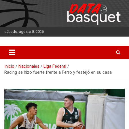
Saltar
al
contenido
sábado, agosto 8, 2026
DATA Basquet
DATA Basquet
Inicio
Nacionales
Liga Federal
Racing se hizo fuerte frente a Ferro y festejó en su casa