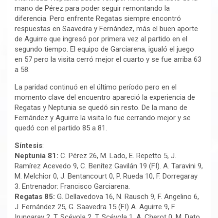
mano de Pérez para poder seguir remontando la
diferencia. Pero enfrente Regatas siempre encontró
respuestas en Saavedra y Fernández, más el buen aporte
de Aguirre que ingresó por primera vez al partido en el
segundo tiempo. El equipo de Garciarena, igualó el juego
en 57 pero la visita cerró mejor el cuarto y se fue arriba 63
a 58.
La paridad continuó en el último período pero en el
momento clave del encuentro apareció la experiencia de
Regatas y Neptunia se quedó sin resto. De la mano de
Fernández y Aguirre la visita lo fue cerrando mejor y se
quedó con el partido 85 a 81.
Síntesis
:
Neptunia 81:
C. Pérez 26, M. Lado, E. Repetto 5, J.
Ramírez Acevedo 9, C. Benítez Gavilán 19 (FI). A. Taravini 9,
M. Melchior 0, J. Bentancourt 0, P. Rueda 10, F. Dorregaray
3. Entrenador: Francisco Garciarena.
Regatas 85:
G. Dellavedova 16, N. Rausch 9, F. Angelino 6,
J. Fernández 25, G. Saavedra 15 (FI) A. Aguirre 9, F.
Irungaray 2, T. Scévola 2, T. Scévola 1, A. Cherot 0, M. Dato