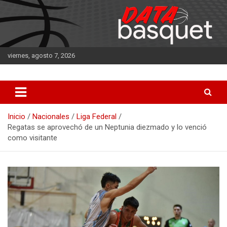
Saltar
al
contenido
viernes, agosto 7, 2026
DATA Basquet
DATA Basquet
Inicio
Nacionales
Liga Federal
Regatas se aprovechó de un Neptunia diezmado y lo venció
como visitante