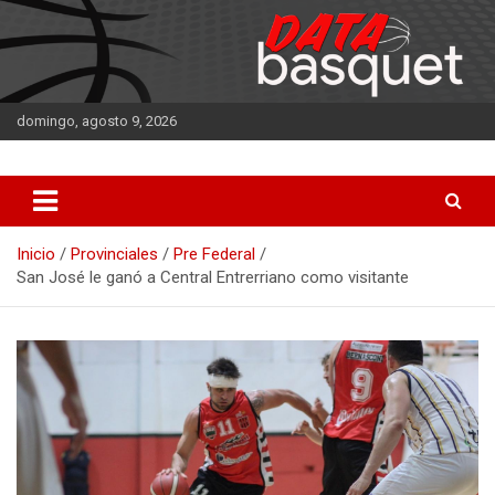
Saltar
al
contenido
domingo, agosto 9, 2026
DATA Basquet
DATA Basquet
Inicio
Provinciales
Pre Federal
San José le ganó a Central Entrerriano como visitante