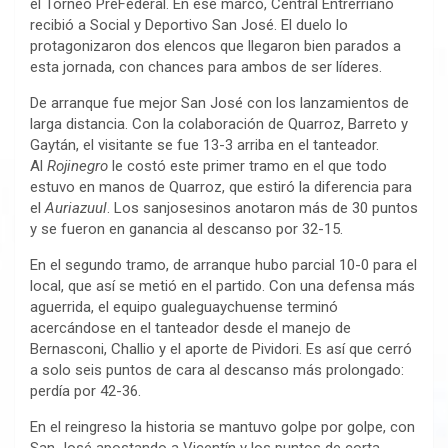
el Torneo PreFederal. En ese marco, Central Entrerriano
recibió a Social y Deportivo San José. El duelo lo
protagonizaron dos elencos que llegaron bien parados a
esta jornada, con chances para ambos de ser líderes.
De arranque fue mejor San José con los lanzamientos de
larga distancia. Con la colaboración de Quarroz, Barreto y
Gaytán, el visitante se fue 13-3 arriba en el tanteador.
Al
Rojinegro
le costó este primer tramo en el que todo
estuvo en manos de Quarroz, que estiró la diferencia para
el
Auriazuul
. Los sanjosesinos anotaron más de 30 puntos
y se fueron en ganancia al descanso por 32-15.
En el segundo tramo, de arranque hubo parcial 10-0 para el
local, que así se metió en el partido. Con una defensa más
aguerrida, el equipo gualeguaychuense terminó
acercándose en el tanteador desde el manejo de
Bernasconi, Challio y el aporte de Pividori. Es así que cerró
a solo seis puntos de cara al descanso más prolongado:
perdía por 42-36.
En el reingreso la historia se mantuvo golpe por golpe, con