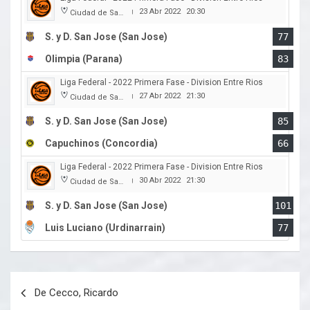
23 Abr 2022
20:30
Ciudad de San Jose
|
S. y D. San Jose (San Jose)
77
Olimpia (Parana)
83
Liga Federal - 2022 Primera Fase - Division Entre Rios
27 Abr 2022
21:30
Ciudad de San Jose
|
S. y D. San Jose (San Jose)
85
Capuchinos (Concordia)
66
Liga Federal - 2022 Primera Fase - Division Entre Rios
30 Abr 2022
21:30
Ciudad de San Jose
|
S. y D. San Jose (San Jose)
101
Luis Luciano (Urdinarrain)
77
Navegación
De Cecco, Ricardo
de