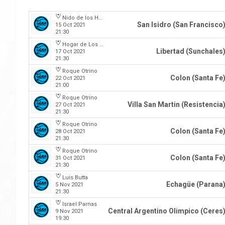
Nido de los Halcones
San Isidro (San Francisco
15 Oct 2021
21:30
Hogar de Los Tigres
Libertad (Sunchales
17 Oct 2021
21:30
Roque Otrino
Colon (Santa Fe
22 Oct 2021
21:00
Roque Otrino
Villa San Martin (Resistencia
27 Oct 2021
21:30
Roque Otrino
Colon (Santa Fe
28 Oct 2021
21:30
Roque Otrino
Colon (Santa Fe
31 Oct 2021
21:30
Luis Butta
Echagüe (Parana
5 Nov 2021
21:30
Israel Parnas
Central Argentino Olimpico (Ceres
9 Nov 2021
19:30