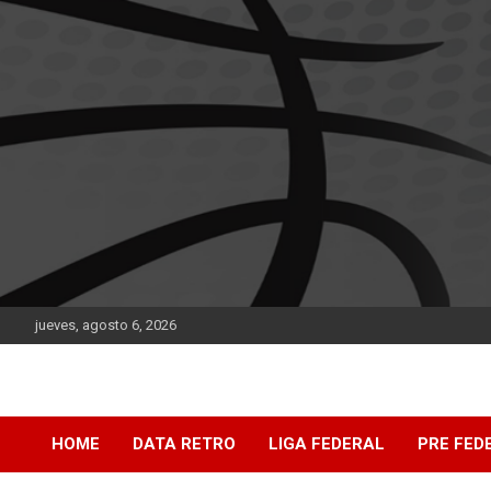
Saltar
al
contenido
jueves, agosto 6, 2026
DATA Basquet
DATA Basquet
HOME
DATA RETRO
LIGA FEDERAL
PRE FED