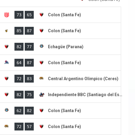
)
73
65
Colon (Santa Fe)
)
85
87
Colon (Santa Fe)
)
82
77
Echagüe (Parana)
)
64
87
Colon (Santa Fe)
)
72
83
Central Argentino Olimpico (Ceres)
)
82
75
Independiente BBC (Santiago del Estero)
)
62
82
Colon (Santa Fe)
)
72
57
Colon (Santa Fe)