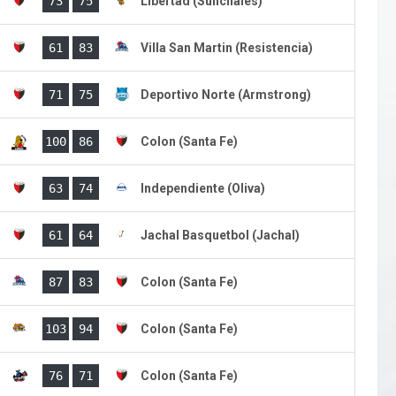
)
73
75
Libertad (Sunchales)
)
61
83
Villa San Martin (Resistencia)
)
71
75
Deportivo Norte (Armstrong)
)
100
86
Colon (Santa Fe)
)
63
74
Independiente (Oliva)
)
61
64
Jachal Basquetbol (Jachal)
)
87
83
Colon (Santa Fe)
)
103
94
Colon (Santa Fe)
76
71
Colon (Santa Fe)