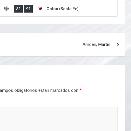
)
81
91
Colon (Santa Fe)
Amden, Martin
ampos obligatorios están marcados con
*