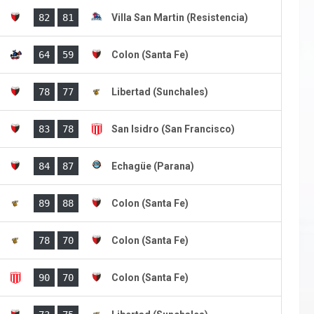
)
82
81
Villa San Martin (Resistencia)
64
59
Colon (Santa Fe)
)
78
77
Libertad (Sunchales)
)
83
78
San Isidro (San Francisco)
)
84
87
Echagüe (Parana)
)
89
88
Colon (Santa Fe)
)
78
70
Colon (Santa Fe)
)
90
70
Colon (Santa Fe)