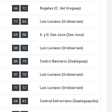
)
66
72
Regatas (C. del Uruguay)
)
77
84
Luis Luciano (Urdinarrain)
)
69
98
S. y D. San Jose (San Jose)
)
88
72
Luis Luciano (Urdinarrain)
)
88
79
Centro Bancario (Gualeguay)
)
97
70
Luis Luciano (Urdinarrain)
)
77
72
Luis Luciano (Urdinarrain)
)
68
81
Central Entrerriano (Gualeguaychu)