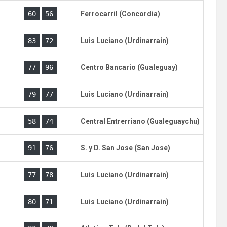
)
60
56
Ferrocarril (Concordia)
)
83
72
Luis Luciano (Urdinarrain)
)
77
96
Centro Bancario (Gualeguay)
)
79
77
Luis Luciano (Urdinarrain)
)
58
74
Central Entrerriano (Gualeguaychu)
)
91
76
S. y D. San Jose (San Jose)
)
77
78
Luis Luciano (Urdinarrain)
)
80
71
Luis Luciano (Urdinarrain)