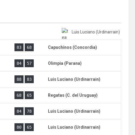
Luis Luciano (Urdinarrain)
)
83
68
Capuchinos (Concordia)
)
84
57
Olimpia (Parana)
)
88
83
Luis Luciano (Urdinarrain)
)
68
65
Regatas (C. del Uruguay)
)
84
78
Luis Luciano (Urdinarrain)
)
80
65
Luis Luciano (Urdinarrain)