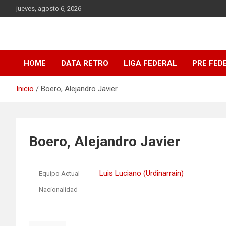
Saltar
jueves, agosto 6, 2026
al
contenido
DATA Basquet
DATA Basquet
HOME
DATA RETRO
LIGA FEDERAL
PRE FED
Inicio
Boero, Alejandro Javier
Boero, Alejandro Javier
Luis Luciano (Urdinarrain)
Equipo Actual
Nacionalidad