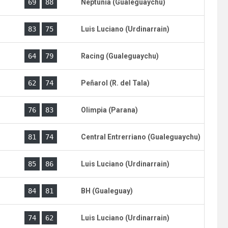
)
69
88
Neptunia (Gualeguaychu)
)
83
75
Luis Luciano (Urdinarrain)
)
64
79
Racing (Gualeguaychu)
)
62
74
Peñarol (R. del Tala)
)
76
83
Olimpia (Parana)
)
81
74
Central Entrerriano (Gualeguaychu)
)
85
86
Luis Luciano (Urdinarrain)
)
84
81
BH (Gualeguay)
)
74
62
Luis Luciano (Urdinarrain)