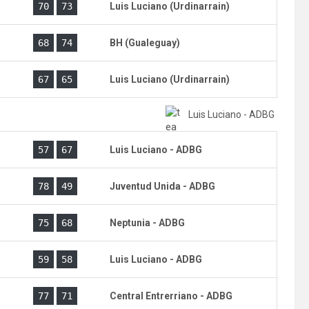
)
70
73
Luis Luciano (Urdinarrain)
)
68
74
BH (Gualeguay)
)
67
65
Luis Luciano (Urdinarrain)
Luis Luciano - ADBG
G
57
67
Luis Luciano - ADBG
G
78
49
Juventud Unida - ADBG
G
75
68
Neptunia - ADBG
G
59
58
Luis Luciano - ADBG
G
77
71
Central Entrerriano - ADBG