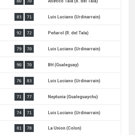
)
80
70
Atletico Tala (R. del Tala)
)
83
71
Luis Luciano (Urdinarrain)
)
92
72
Peñarol (R. del Tala)
)
79
70
Luis Luciano (Urdinarrain)
)
90
70
BH (Gualeguay)
)
76
83
Luis Luciano (Urdinarrain)
)
71
77
Neptunia (Gualeguaychu)
)
74
71
Luis Luciano (Urdinarrain)
)
81
78
La Union (Colon)