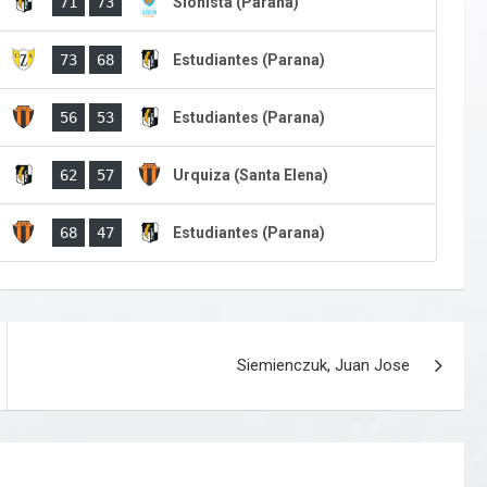
)
71
73
Sionista (Parana)
)
73
68
Estudiantes (Parana)
)
56
53
Estudiantes (Parana)
)
62
57
Urquiza (Santa Elena)
)
68
47
Estudiantes (Parana)
Siemienczuk, Juan Jose