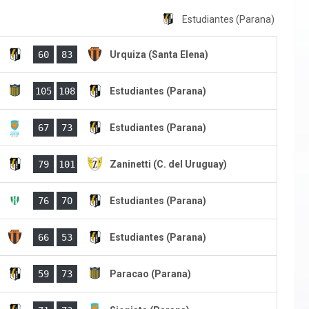
Estudiantes (Parana)
)
60
83
Urquiza (Santa Elena)
)
105
108
Estudiantes (Parana)
)
67
73
Estudiantes (Parana)
)
79
101
Zaninetti (C. del Uruguay)
)
76
70
Estudiantes (Parana)
)
66
53
Estudiantes (Parana)
)
59
73
Paracao (Parana)