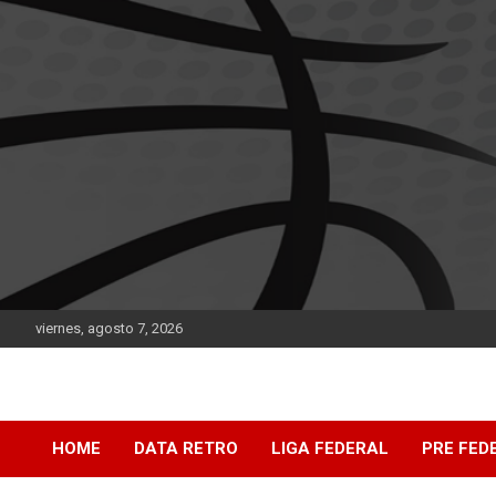
Saltar
al
contenido
viernes, agosto 7, 2026
DATA Basquet
DATA Basquet
HOME
DATA RETRO
LIGA FEDERAL
PRE FED