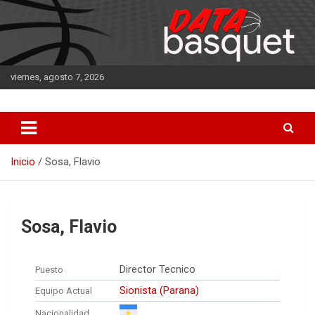
Saltar
al
contenido
viernes, agosto 7, 2026
DATA Basquet
DATA Basquet
Inicio
Sosa, Flavio
Sosa, Flavio
Director Tecnico
Puesto
Sionista (Parana)
Equipo Actual
Nacionalidad