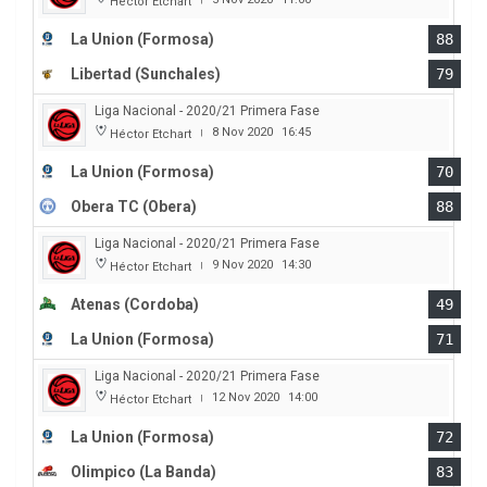
Héctor Etchart
La Union (Formosa)
88
Libertad (Sunchales)
79
Liga Nacional - 2020/21 Primera Fase
8 Nov 2020
16:45
Héctor Etchart
|
La Union (Formosa)
70
Obera TC (Obera)
88
Liga Nacional - 2020/21 Primera Fase
9 Nov 2020
14:30
Héctor Etchart
|
Atenas (Cordoba)
49
La Union (Formosa)
71
Liga Nacional - 2020/21 Primera Fase
12 Nov 2020
14:00
Héctor Etchart
|
La Union (Formosa)
72
Olimpico (La Banda)
83