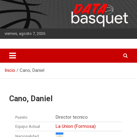
Saltar
al
contenido
viernes, agosto 7, 2026
DATA Basquet
DATA Basquet
Inicio
Cano, Daniel
Cano, Daniel
Director tecnico
Puesto
La Union (Formosa)
Equipo Actual
Nacionalidad