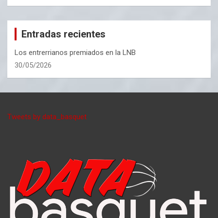
Entradas recientes
Los entrerrianos premiados en la LNB
30/05/2026
Tweets by data_basquet