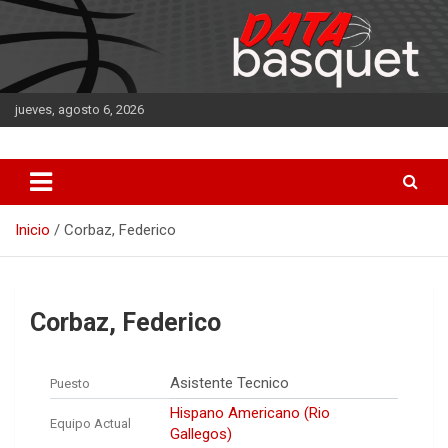
Saltar
al
contenido
jueves, agosto 6, 2026
DATA Basquet
DATA Basquet
Inicio
Corbaz, Federico
Corbaz, Federico
Asistente Tecnico
Puesto
Hispano Americano (Rio
Equipo Actual
Gallegos)