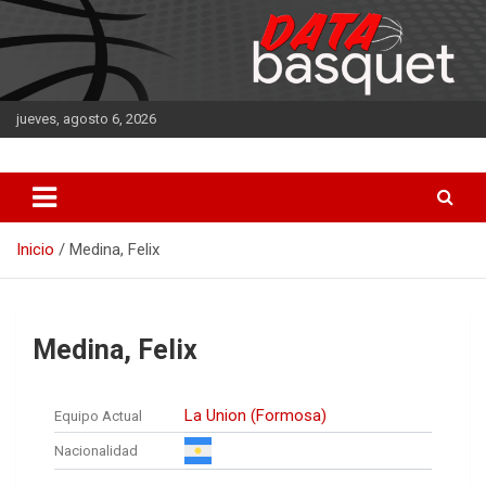
Saltar
al
contenido
jueves, agosto 6, 2026
DATA Basquet
DATA Basquet
Inicio
Medina, Felix
Medina, Felix
La Union (Formosa)
Equipo Actual
Nacionalidad