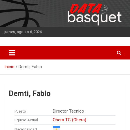
Saltar
al
contenido
jueves, agosto 6, 2026
DATA Basquet
DATA Basquet
Inicio
Demti, Fabio
Demti, Fabio
Director Tecnico
Puesto
Obera TC (Obera)
Equipo Actual
Nacionalidad