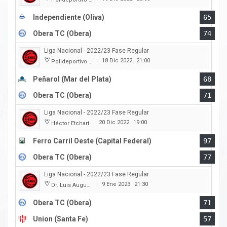
Independiente (Oliva)
65
Obera TC (Obera)
74
Liga Nacional - 2022/23 Fase Regular
18 Dic 2022
21:00
Polideportivo Islas Malvinas
|
Peñarol (Mar del Plata)
68
Obera TC (Obera)
71
Liga Nacional - 2022/23 Fase Regular
20 Dic 2022
19:00
Héctor Etchart
|
Ferro Carril Oeste (Capital Federal)
97
Obera TC (Obera)
77
Liga Nacional - 2022/23 Fase Regular
9 Ene 2023
21:30
Dr. Luis Augusto Derna
|
Obera TC (Obera)
71
Union (Santa Fe)
57