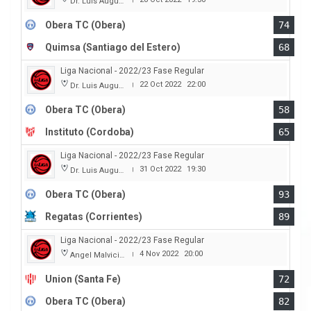
Dr. Luis Augusto Derna
Obera TC (Obera)
74
Quimsa (Santiago del Estero)
68
Liga Nacional - 2022/23 Fase Regular
22 Oct 2022
22:00
Dr. Luis Augusto Derna
|
Obera TC (Obera)
58
Instituto (Cordoba)
65
Liga Nacional - 2022/23 Fase Regular
31 Oct 2022
19:30
Dr. Luis Augusto Derna
|
Obera TC (Obera)
93
Regatas (Corrientes)
89
Liga Nacional - 2022/23 Fase Regular
4 Nov 2022
20:00
Angel Malvicino
|
Union (Santa Fe)
72
Obera TC (Obera)
82