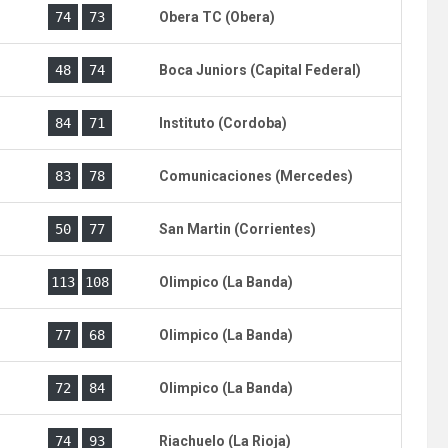
)
74
73
Obera TC (Obera)
)
48
74
Boca Juniors (Capital Federal)
)
84
71
Instituto (Cordoba)
)
83
78
Comunicaciones (Mercedes)
)
50
77
San Martin (Corrientes)
)
113
108
Olimpico (La Banda)
)
77
68
Olimpico (La Banda)
)
72
84
Olimpico (La Banda)
)
74
93
Riachuelo (La Rioja)