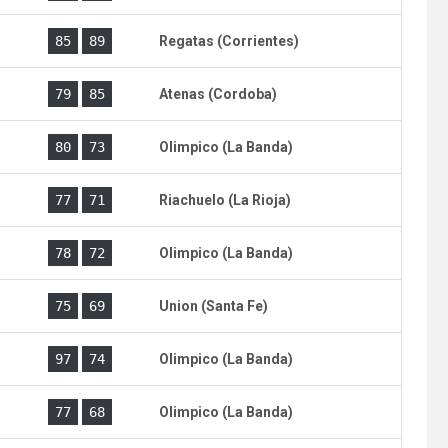
)
85
89
Regatas (Corrientes)
)
79
85
Atenas (Cordoba)
)
80
73
Olimpico (La Banda)
)
77
71
Riachuelo (La Rioja)
)
78
72
Olimpico (La Banda)
)
75
69
Union (Santa Fe)
)
97
74
Olimpico (La Banda)
)
77
68
Olimpico (La Banda)