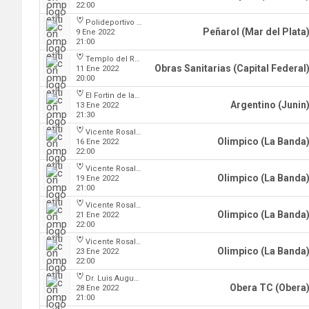
22:00
Polideportivo Islas Malvinas
Peñarol (Mar del Plata
9 Ene 2022
21:00
Templo del Rock
Obras Sanitarias (Capital Federal
11 Ene 2022
20:00
El Fortin de las Morochas
Argentino (Junin
13 Ene 2022
21:30
Vicente Rosales
Olimpico (La Banda
16 Ene 2022
22:00
Vicente Rosales
Olimpico (La Banda
19 Ene 2022
21:00
Vicente Rosales
Olimpico (La Banda
21 Ene 2022
22:00
Vicente Rosales
Olimpico (La Banda
23 Ene 2022
22:00
Dr. Luis Augusto Derna
Obera TC (Obera
28 Ene 2022
21:00