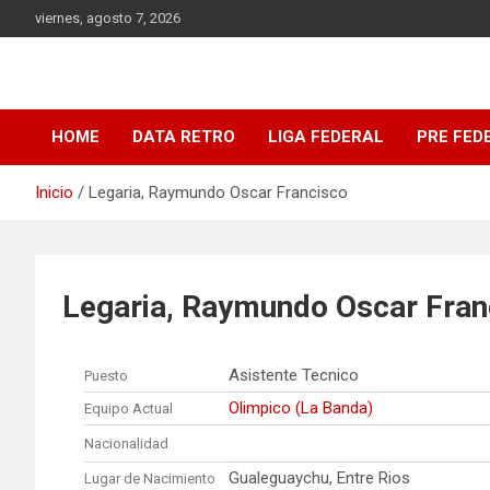
Saltar
viernes, agosto 7, 2026
al
contenido
DATA Basquet
DATA Basquet
HOME
DATA RETRO
LIGA FEDERAL
PRE FED
Inicio
Legaria, Raymundo Oscar Francisco
Legaria, Raymundo Oscar Fran
Asistente Tecnico
Puesto
Olimpico (La Banda)
Equipo Actual
Nacionalidad
Gualeguaychu, Entre Rios
Lugar de Nacimiento