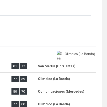
Olimpico (La Banda)
)
81
72
San Martin (Corrientes)
)
77
89
Olimpico (La Banda)
)
80
70
Comunicaciones (Mercedes)
)
77
80
Olimpico (La Banda)