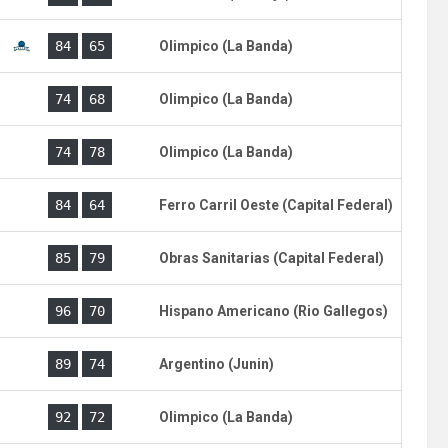
)
84
65
Olimpico (La Banda)
)
74
68
Olimpico (La Banda)
)
74
78
Olimpico (La Banda)
)
84
64
Ferro Carril Oeste (Capital Federal)
)
85
79
Obras Sanitarias (Capital Federal)
)
96
70
Hispano Americano (Rio Gallegos)
)
89
74
Argentino (Junin)
)
92
72
Olimpico (La Banda)