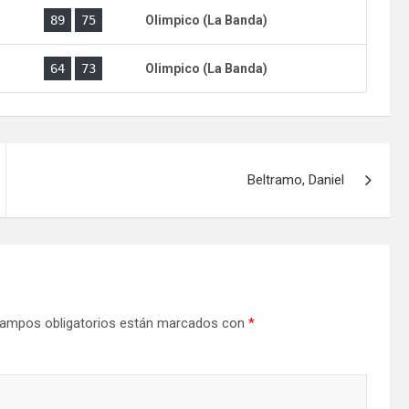
)
89
75
Olimpico (La Banda)
)
64
73
Olimpico (La Banda)
Beltramo, Daniel
ampos obligatorios están marcados con
*