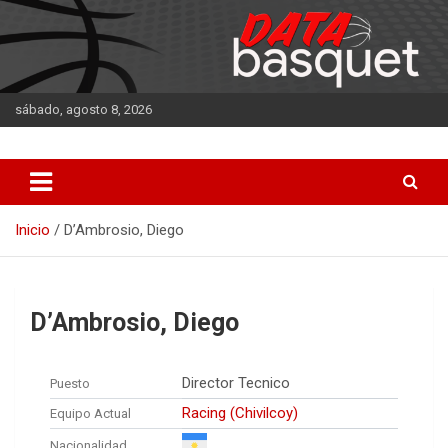
Saltar
al
contenido
sábado, agosto 8, 2026
DATA Basquet
DATA Basquet
Inicio
D’Ambrosio, Diego
D’Ambrosio, Diego
Director Tecnico
Puesto
Racing (Chivilcoy)
Equipo Actual
Nacionalidad