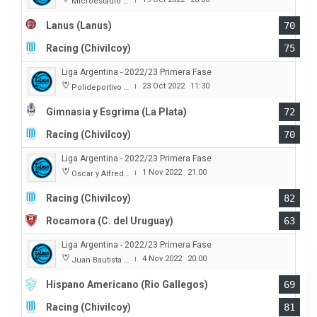
Microestadio Antonio Rotili
Lanus (Lanus)
70
Racing (Chivilcoy)
75
Liga Argentina - 2022/23 Primera Fase
23 Oct 2022
11:30
Polideportivo Victor Nethol
|
Gimnasia y Esgrima (La Plata)
72
Racing (Chivilcoy)
70
Liga Argentina - 2022/23 Primera Fase
1 Nov 2022
21:00
Oscar y Alfredo Barca
|
Racing (Chivilcoy)
82
Rocamora (C. del Uruguay)
63
Liga Argentina - 2022/23 Primera Fase
4 Nov 2022
20:00
Juan Bautista Rocha
|
Hispano Americano (Rio Gallegos)
69
Racing (Chivilcoy)
81