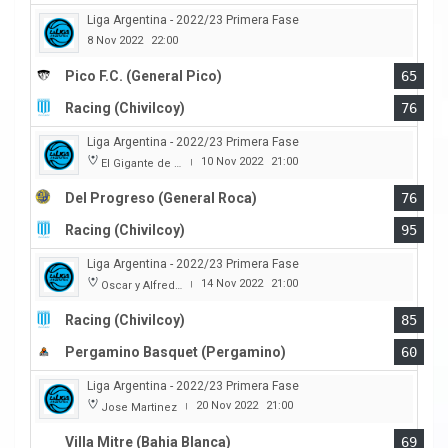
Liga Argentina - 2022/23 Primera Fase
8 Nov 2022
22:00
Pico F.C. (General Pico)
65
Racing (Chivilcoy)
76
Liga Argentina - 2022/23 Primera Fase
10 Nov 2022
21:00
El Gigante de la calle Maipú
|
Del Progreso (General Roca)
76
Racing (Chivilcoy)
95
Liga Argentina - 2022/23 Primera Fase
14 Nov 2022
21:00
Oscar y Alfredo Barca
|
Racing (Chivilcoy)
85
Pergamino Basquet (Pergamino)
60
Liga Argentina - 2022/23 Primera Fase
20 Nov 2022
21:00
Jose Martinez
|
Villa Mitre (Bahia Blanca)
69