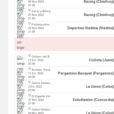
Racing (Chivilcoy
30 Nov 2022
21:00
Oscar y Alfredo Barca
Racing (Chivilcoy
27 Nov 2022
21:00
Polideportivo Municipal Ángel Cayetano Arias
Deportivo Viedma (Viedma
22 Nov 2022
21:00
Coliseo del Boulevard
Ciclista (Junin
12 Dic 2022
22:00
Ricardo "Dorado" Merlo (Club Juventud)
Pergamino Basquet (Pergamino
11 Dic 2022
20:00
Carlos Delasoie
La Union (Colon
2 Dic 2022
22:00
El Gigante Verde
Estudiantes (Concordia
27 Nov 2022
21:00
Carlos Delasoie
La Union (Colon
23 Nov 2022