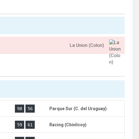
La Union (Colon)
)
98
56
Parque Sur (C. del Uruguay)
)
59
61
Racing (Chivilcoy)