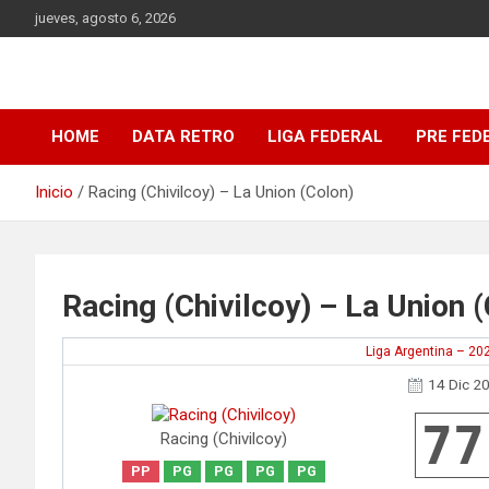
Saltar
jueves, agosto 6, 2026
al
contenido
DATA Basquet
DATA Basquet
HOME
DATA RETRO
LIGA FEDERAL
PRE FED
Inicio
Racing (Chivilcoy) – La Union (Colon)
Racing (Chivilcoy) – La Union 
Liga Argentina – 20
14 Dic 2
77
Racing (Chivilcoy)
PP
PG
PG
PG
PG