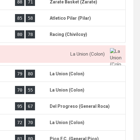
)
88
71
Zarate Basket (Zarate)
)
85
58
Atletico Pilar (Pilar)
)
80
78
Racing (Chivilcoy)
La Union (Colon)
)
79
80
La Union (Colon)
)
70
55
La Union (Colon)
)
95
67
Del Progreso (General Roca)
)
72
70
La Union (Colon)
)
81
80
Pico F.C. (General Pico)