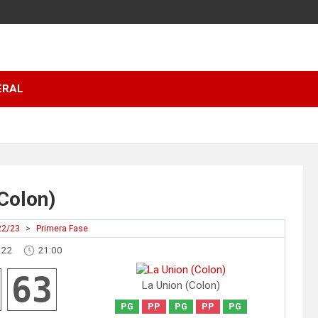
ERAL
(Colon)
22/23
>
Primera Fase
022
21:00
63
La Union (Colon)
PG
PP
PG
PP
PG