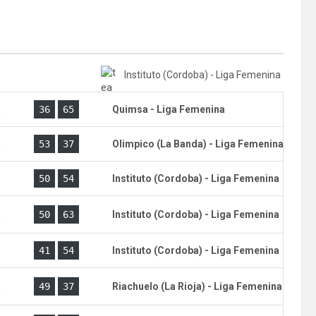
Instituto (Cordoba) - Liga Femenina
a
36
65
Quimsa - Liga Femenina
a
53
37
Olimpico (La Banda) - Liga Femenina
50
54
Instituto (Cordoba) - Liga Femenina
a
50
63
Instituto (Cordoba) - Liga Femenina
41
54
Instituto (Cordoba) - Liga Femenina
a
49
37
Riachuelo (La Rioja) - Liga Femenina