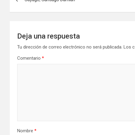
de
entradas
Deja una respuesta
Tu dirección de correo electrónico no será publicada.
Los c
Comentario
*
Nombre
*