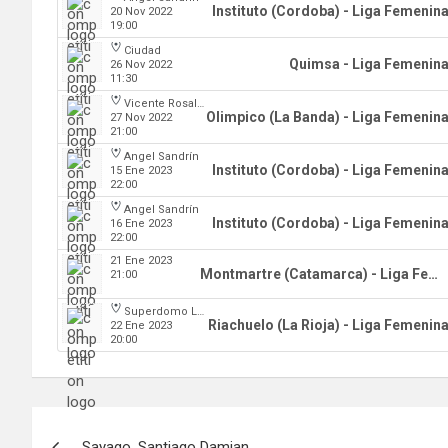
Instituto (Cordoba) - Liga Femenin
20 Nov 2022
19:00
Ciudad
Quimsa - Liga Femenin
26 Nov 2022
11:30
Vicente Rosales
Olimpico (La Banda) - Liga Femenin
27 Nov 2022
21:00
Angel Sandrín
Instituto (Cordoba) - Liga Femenin
15 Ene 2023
22:00
Angel Sandrín
Instituto (Cordoba) - Liga Femenin
16 Ene 2023
22:00
21 Ene 2023
Montmartre (Catamarca) - Liga Femenina
21:00
Superdomo La Rioja
Riachuelo (La Rioja) - Liga Femenin
22 Ene 2023
20:00
Navegación
Sayago, Santiago Damian