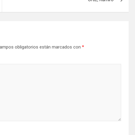
ampos obligatorios están marcados con
*