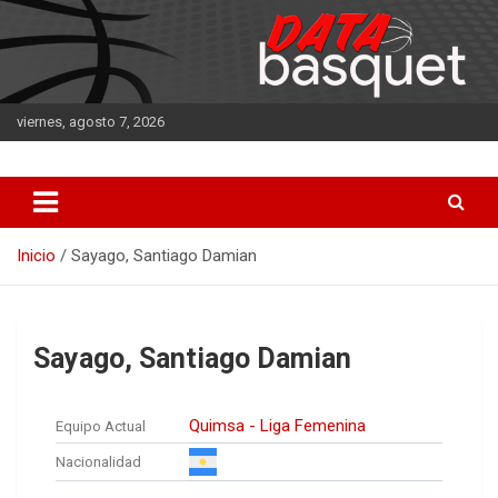
Saltar
al
contenido
viernes, agosto 7, 2026
DATA Basquet
DATA Basquet
Inicio
Sayago, Santiago Damian
Sayago, Santiago Damian
Quimsa - Liga Femenina
Equipo Actual
Nacionalidad