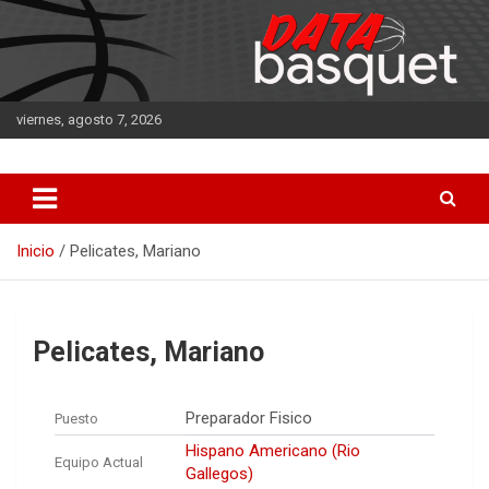
Saltar
al
contenido
viernes, agosto 7, 2026
DATA Basquet
DATA Basquet
Inicio
Pelicates, Mariano
Pelicates, Mariano
Preparador Fisico
Puesto
Hispano Americano (Rio
Equipo Actual
Gallegos)