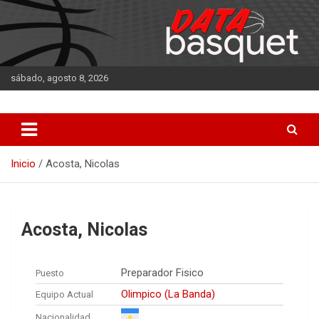
Saltar
al
contenido
sábado, agosto 8, 2026
DATA Basquet
DATA Basquet
Inicio
Acosta, Nicolas
Acosta, Nicolas
Preparador Fisico
Puesto
Olimpico (La Banda)
Equipo Actual
Nacionalidad