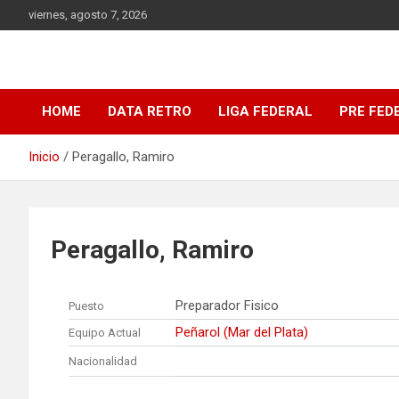
Saltar
viernes, agosto 7, 2026
al
contenido
DATA Basquet
DATA Basquet
HOME
DATA RETRO
LIGA FEDERAL
PRE FED
Inicio
Peragallo, Ramiro
Peragallo, Ramiro
Preparador Fisico
Puesto
Peñarol (Mar del Plata)
Equipo Actual
Nacionalidad