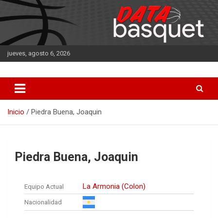
Saltar
al
contenido
jueves, agosto 6, 2026
DATA Basquet
DATA Basquet
Inicio
Piedra Buena, Joaquin
Piedra Buena, Joaquin
La Armonia (Colon)
Equipo Actual
Nacionalidad