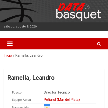
Saltar
al
contenido
sábado, agosto 8, 2026
DATA Basquet
DATA Basquet
Inicio
Ramella, Leandro
Ramella, Leandro
Director Tecnico
Puesto
Peñarol (Mar del Plata)
Equipo Actual
Nacionalidad