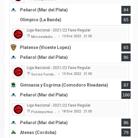
Peñarol (Mar del Plata)
84
Olimpico (La Banda)
65
Liga Nacional - 2021/22 Fase Regular
13 Ene 2022
21:00
Microestadio Ciudad de Vicente Lopez
|
Platense (Vicente Lopez)
65
Peñarol (Mar del Plata)
86
Liga Nacional - 2021/22 Fase Regular
15 Ene 2022
21:00
Socios Fundadores
|
Gimnasia y Esgrima (Comodoro Rivadavia)
87
Peñarol (Mar del Plata)
100
Liga Nacional - 2021/22 Fase Regular
18 Ene 2022
21:00
Polideportivo Islas Malvinas
|
Peñarol (Mar del Plata)
86
Atenas (Cordoba)
79