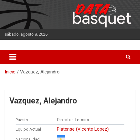
Saltar
al
contenido
sábado, agosto 8, 2026
DATA Basquet
DATA Basquet
Inicio
Vazquez, Alejandro
Vazquez, Alejandro
Director Tecnico
Puesto
Platense (Vicente Lopez)
Equipo Actual
Nacionalidad