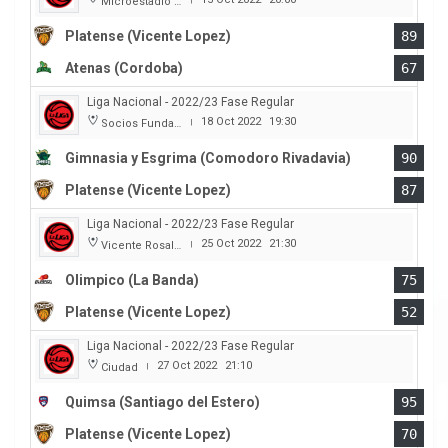
Microestadio Ciudad de Vicente Lopez
Platense (Vicente Lopez)
89
Atenas (Cordoba)
67
Liga Nacional - 2022/23 Fase Regular
18 Oct 2022
19:30
Socios Fundadores
|
Gimnasia y Esgrima (Comodoro Rivadavia)
90
Platense (Vicente Lopez)
87
Liga Nacional - 2022/23 Fase Regular
25 Oct 2022
21:30
Vicente Rosales
|
Olimpico (La Banda)
75
Platense (Vicente Lopez)
52
Liga Nacional - 2022/23 Fase Regular
27 Oct 2022
21:10
Ciudad
|
Quimsa (Santiago del Estero)
95
Platense (Vicente Lopez)
70