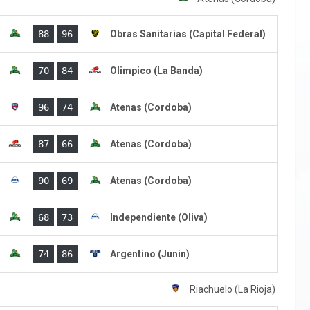
)
88
96
Obras Sanitarias (Capital Federal)
)
70
84
Olimpico (La Banda)
)
96
74
Atenas (Cordoba)
)
87
66
Atenas (Cordoba)
)
90
69
Atenas (Cordoba)
)
68
73
Independiente (Oliva)
)
74
86
Argentino (Junin)
Riachuelo (La Rioja)