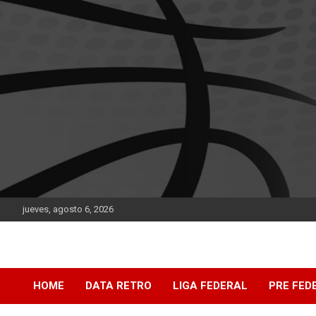
Saltar
al
contenido
jueves, agosto 6, 2026
DATA Basquet
DATA Basquet
HOME
DATA RETRO
LIGA FEDERAL
PRE FED