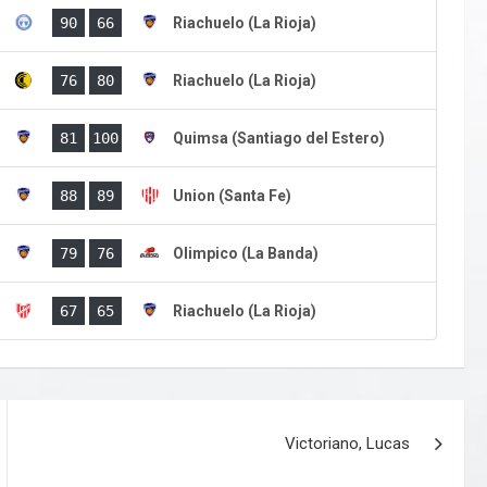
)
90
66
Riachuelo (La Rioja)
)
76
80
Riachuelo (La Rioja)
)
81
100
Quimsa (Santiago del Estero)
)
88
89
Union (Santa Fe)
)
79
76
Olimpico (La Banda)
)
67
65
Riachuelo (La Rioja)
Victoriano, Lucas